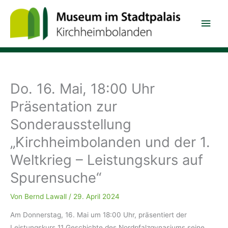
Zum
Hau
Inhalt
springen
Do. 16. Mai, 18:00 Uhr
Präsentation zur
Sonderausstellung
„Kirchheimbolanden und der 1.
Weltkrieg – Leistungskurs auf
Spurensuche“
Von
Bernd Lawall
/
29. April 2024
Am Donnerstag, 16. Mai um 18:00 Uhr, präsentiert der
Leistungskurs 11 Geschichte des Nordpfalzgynasiums seine